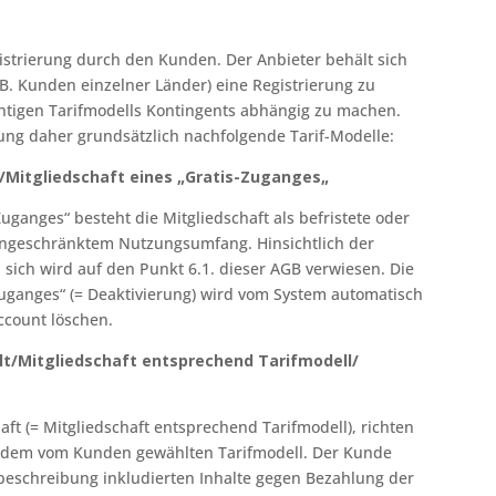
istrierung durch den Kunden. Der Anbieter behält sich
.B. Kunden einzelner Länder) eine Registrierung zu
htigen Tarifmodells Kontingents abhängig zu machen.
zung daher grundsätzlich nachfolgende Tarif-Modelle:
t/Mitgliedschaft
eines
„
Gratis-Zuganges
„
Zuganges“ besteht die Mitgliedschaft als befristete oder
 eingeschränktem Nutzungsumfang. Hinsichtlich der
sich wird auf den Punkt 6.1. dieser AGB verwiesen. Die
Zuganges“ (= Deaktivierung) wird vom System automatisch
count löschen.
lt/Mitgliedschaft entsprechend Tarifmodell/
haft (= Mitgliedschaft entsprechend Tarifmodell), richten
h dem vom Kunden gewählten Tarifmodell. Der Kunde
fbeschreibung inkludierten Inhalte gegen Bezahlung der