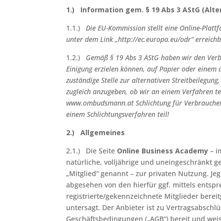
1.) Information gem. § 19 Abs 3 AStG (Alte
1.1.)
Die EU-Kommission stellt eine Online-Plattfo
unter dem Link „http://ec.europa.eu/odr“ erreichb
1.2.)
Gemäß § 19 Abs 3 AStG haben wir den Verbra
Einigung erzielen können, auf Papier oder einem 
zuständige Stelle zur alternativen Streitbeilegung
zugleich anzugeben, ob wir an einem Verfahren 
www.ombudsmann.at
Schlichtung für Verbrauche
einem Schlichtungsverfahren teil!
2.) Allgemeines
2.1.) Die Seite
Online Business Academy
– i
natürliche, volljährige und uneingeschränkt g
„Mitglied“ genannt – zur privaten Nutzung. Je
abgesehen von den hierfür ggf. mittels entsp
registrierte/gekennzeichnete Mitglieder berei
untersagt. Der Anbieter ist zu Vertragsabschl
Geschäftsbedingungen („AGB“) bereit und wei