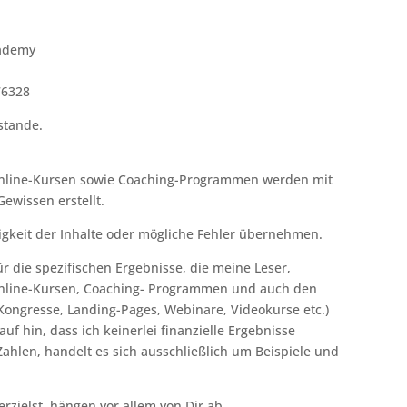
cademy
76328
stande.
 Online-Kursen sowie Coaching-Programmen werden mit
ewissen erstellt.
igkeit der Inhalte oder mögliche Fehler übernehmen.
r die spezifischen Ergebnisse, die meine Leser,
nline-Kursen, Coaching- Programmen und auch den
 Kongresse, Landing-Pages, Webinare, Videokurse etc.)
f hin, dass ich keinerlei finanzielle Ergebnisse
ahlen, handelt es sich ausschließlich um Beispiele und
rzielst, hängen vor allem von Dir ab.