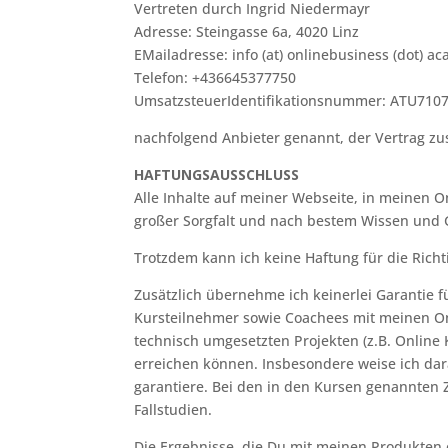
Vertreten durch Ingrid Niedermayr
Adresse: Steingasse 6a, 4020 Linz
EMailadresse: info (at) onlinebusiness (dot) a
Telefon: +436645377750
UmsatzsteuerIdentifikationsnummer:
ATU710
nachfolgend Anbieter genannt, der Vertrag zu
HAFTUNGSAUSSCHLUSS
Alle Inhalte auf meiner Webseite, in meinen
großer Sorgfalt und nach bestem Wissen und G
Trotzdem kann ich keine Haftung für die Richt
Zusätzlich übernehme ich keinerlei Garantie fü
Kursteilnehmer sowie Coachees mit meinen O
technisch umgesetzten Projekten (z.B. Online
erreichen können. Insbesondere weise ich darau
garantiere. Bei den in den Kursen genannten Z
Fallstudien.
Die Ergebnisse, die Du mit meinen Produkten e