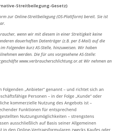
rnative-Streitbeilegung-Gesetz)
rm zur Online-Streitbeilegung (OS-Plattform) bereit. Sie ist
ar.
ucher, wenn wir mit diesem in einer Streitigkeit keine
anderen dauerhaften Datenträger (z.B. per E-Mail) auf die
, im Folgenden kurz AS-Stelle, hinzuweisen.
Wir haben
teilnehmen werden.
Die für uns vorgesehene AS-Stelle:
rgeschäfte
www.verbraucherschlichtung.or.at
Wir nehmen an
m Folgenden „Anbieter“ genannt – und richtet sich an
eschäftsfähige Personen – in der Folge „Kunde“ oder
gliche kommerzielle Nutzung des Angebots ist –
rechender Funktionen für entsprechend
tgestellten Nutzungsmöglichkeiten – strengstens
üssen ausschließlich auf Basis seiner Allgemeinen
st in den Online-Vertragsformularen zwecks Kaufes oder