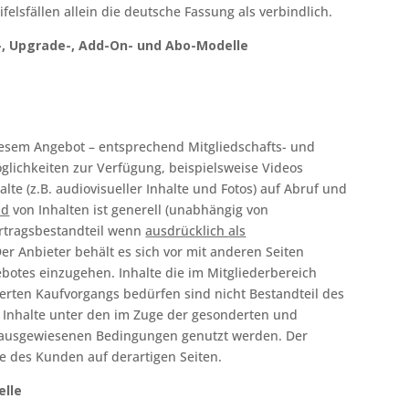
elsfällen allein die deutsche Fassung als verbindlich.
-, Upgrade-, Add-On- und Abo-Modelle
diesem Angebot – entsprechend Mitgliedschafts- und
glichkeiten zur Verfügung, beispielsweise Videos
halte (z.B. audiovisueller Inhalte und Fotos) auf Abruf und
ad
von Inhalten ist generell (unabhängig von
ertragsbestandteil wenn
ausdrücklich
als
r Anbieter behält es sich vor mit anderen Seiten
otes einzugehen. Inhalte die im Mitgliederbereich
erten Kaufvorgangs bedürfen sind nicht Bestandteil des
Inhalte unter den im Zuge der gesonderten und
t ausgewiesenen Bedingungen genutzt werden. Der
e des Kunden auf derartigen Seiten.
elle