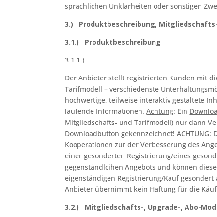
sprachlichen Unklarheiten oder sonstigen Zweif
3.) Produktbeschreibung, Mitgliedschafts
3.1.) Produktbeschreibung
3.1.1.)
Der Anbieter stellt registrierten Kunden mit 
Tarifmodell – verschiedenste Unterhaltungsmö
hochwertige, teilweise interaktiv gestaltete In
laufende Informationen.
Achtung
: Ein
Downlo
Mitgliedschafts- und Tarifmodell) nur dann V
Downloadbutton gekennzeichnet
! ACHTUNG: De
Kooperationen zur der Verbesserung des Angeb
einer gesonderten Registrierung/eines gesond
gegenständlcihen Angebots und können diese 
eigenständigen Registrierung/Kauf gesonder
Anbieter übernimmt kein Haftung für die Käuf
3.2.) Mitgliedschafts-, Upgrade-, Abo-Mod