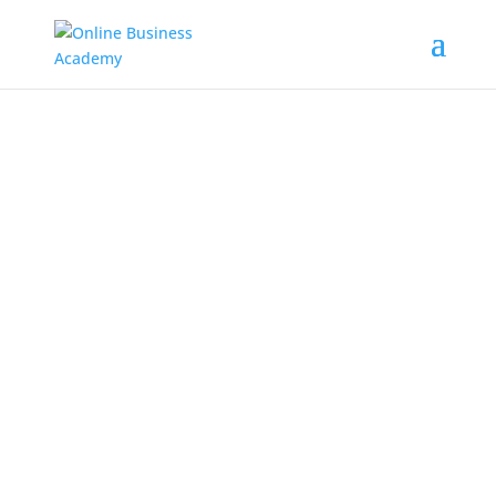
DER ONLINE EVENT
360° Leben -
Arbeiten - Wachsen
DER NÄCHSTE
EVENT FINDET
IM OKTOBER
2022 STATT.
JETZT
ist es Zeit, einzutauchen in