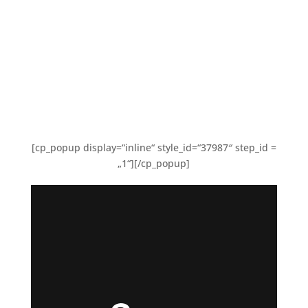
die Welt des Online Business, der
Faktoren die den Erfolg
bestimmen und der Werkzeuge,
die man dafür braucht.
[cp_popup display=“inline“ style_id=“37987″ step_id =
„1“][/cp_popup]